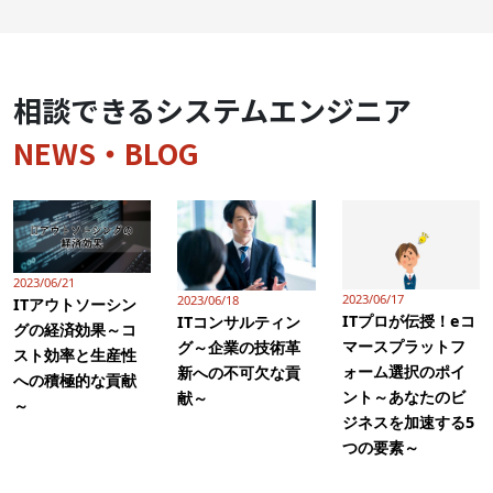
相談できるシステムエンジニア
NEWS・BLOG
2023/06/21
2023/06/17
2023/06/18
ITアウトソーシン
ITプロが伝授！eコ
ITコンサルティン
グの経済効果～コ
マースプラットフ
グ～企業の技術革
スト効率と生産性
ォーム選択のポイ
新への不可欠な貢
への積極的な貢献
ント～あなたのビ
献～
～
ジネスを加速する5
つの要素～