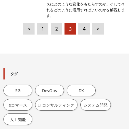
スにどのような変化をもたらすのか、そしてそ
れをどのように活用すればよいのかを解説しま
す。
投
<
1
2
4
>
3
稿
の
ペ
ー
タグ
ジ
送
5G
DevOps
DX
り
eコマース
ITコンサルティング
システム開発
人工知能